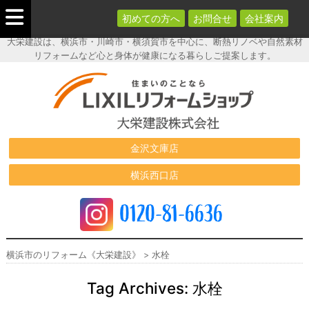
初めての方へ
お問合せ
会社案内
大栄建設は、横浜市・川崎市・横須賀市を中心に、断熱リノベや自然素材
リフォームなど心と身体が健康になる暮らしご提案します。
横浜市のリフ
ォーム《大栄
建設》
金沢文庫店
横浜西口店
0120-81-6636
横浜市のリフォーム《大栄建設》
>
水栓
Tag Archives:
水栓