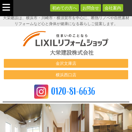
初めての方へ
お問合せ
会社案内
大栄建設は、横浜市・川崎市・横須賀市を中心に、断熱リノベや自然素材
リフォームなど心と身体が健康になる暮らしご提案します。
横浜市のリフ
ォーム《大栄
建設》
金沢文庫店
横浜西口店
0120-81-6636