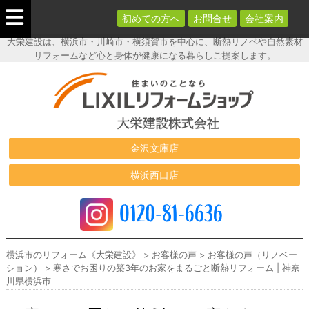
初めての方へ
お問合せ
会社案内
大栄建設は、横浜市・川崎市・横須賀市を中心に、断熱リノベや自然素材
リフォームなど心と身体が健康になる暮らしご提案します。
横浜市のリフ
ォーム《大栄
建設》
金沢文庫店
横浜西口店
0120-81-6636
横浜市のリフォーム《大栄建設》
>
お客様の声
>
お客様の声（リノベー
ション）
>
寒さでお困りの築3年のお家をまるごと断熱リフォーム | 神奈
川県横浜市