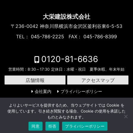
大栄建設株式会社
〒236-0042
神奈川県横浜市金沢区釜利谷東6-5-53
TEL：
045-786-2225
FAX：
045-786-8399
0120-81-6636
営業時間：
8:30～17:30
定休日：
水曜・祝日 夏季休暇、年末年始
店舗情報
アクセスマップ
会社案内
プライバシーポリシー
よりよいサービスを提供するため、当ウェブサイトでは Cookie を
使用しています。引き続き閲覧する場合、Cookie の使用を承諾した
ものとみなされます。
Copyright © 横浜市のリフォーム《大栄建設》 All rights
同意
拒否
プライバシーポリシー
resereved.