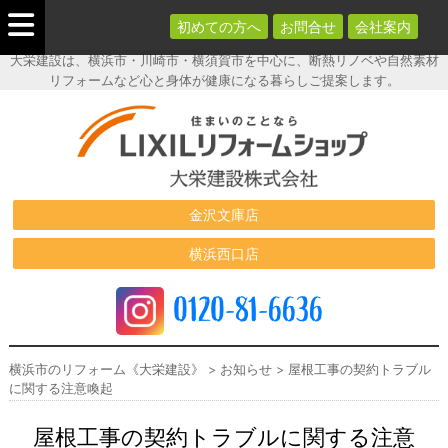
初めての方へ
お問合せ
会社案内
大栄建設は、横浜市・川崎市・横須賀市を中心に、断熱リノベや自然素材
リフォームなど心と身体が健康になる暮らしご提案します。
横浜市のリフ
ォーム《大栄
建設》
金沢文庫店
横浜西口店
0120-81-6636
横浜市のリフォーム《大栄建設》
>
お知らせ
>
屋根工事の契約トラブル
に関する注意喚起
屋根工事の契約トラブルに関する注意