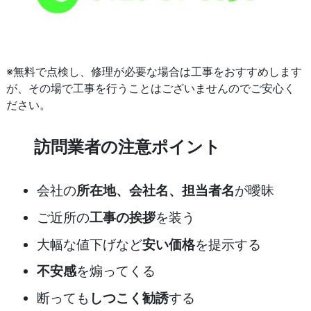
※無料で点検し、修理が必要な場合は工事をおすすめします
が、その場で工事を行うことはございませんのでご安心く
ださい。
訪問業者の注意ポイント
会社の
所在地、会社名、担当者名
が曖昧
ご近所の
工事の挨拶
を装う
大幅な値下げなど
安い価格
を提示する
不安感
を煽ってくる
断っても
しつこく勧誘
する