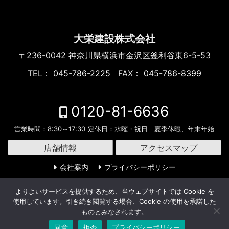
大栄建設株式会社
〒236-0042
神奈川県横浜市金沢区釜利谷東6-5-53
TEL：
045-786-2225
FAX：
045-786-8399
0120-81-6636
営業時間：
8:30～17:30
定休日：
水曜・祝日 夏季休暇、年末年始
店舗情報
アクセスマップ
会社案内
プライバシーポリシー
よりよいサービスを提供するため、当ウェブサイトでは Cookie を
使用しています。引き続き閲覧する場合、Cookie の使用を承諾した
ものとみなされます。
Facebook
Facebook
Facebook
Facebook
Facebook
Facebook
Facebook
Facebook
Facebook
Facebook
Facebook
Facebook
Mastodon
Mastodon
Mastodon
Mastodon
Mastodon
Mastodon
Mastodon
Mastodon
Mastodon
Mastodon
Mastodon
Mastodon
Email
Email
Email
Email
Email
Email
Email
Email
Email
Email
Email
Email
共
共
共
共
共
共
共
共
共
共
共
共
Copyright © 横浜市のリフォーム《大栄建設》 All rights
同意
拒否
プライバシーポリシー