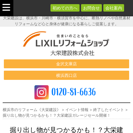
初めての方へ
お問合せ
会社案内
大栄建設は、横浜市・川崎市・横須賀市を中心に、断熱リノベや自然素材
リフォームなど心と身体が健康になる暮らしご提案します。
横浜市のリフ
ォーム《大栄
建設》
金沢文庫店
横浜西口店
0120-81-6636
横浜市のリフォーム《大栄建設》
>
イベント情報
>
終了したイベント
>
掘り出し物が見つかるかも！？大栄建設ガレージセール開催！
掘り出し物が見つかるかも！？大栄建