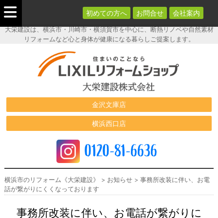
初めての方へ
お問合せ
会社案内
大栄建設は、横浜市・川崎市・横須賀市を中心に、断熱リノベや自然素材
リフォームなど心と身体が健康になる暮らしご提案します。
横浜市のリフ
ォーム《大栄
建設》
金沢文庫店
横浜西口店
0120-81-6636
横浜市のリフォーム《大栄建設》
>
お知らせ
>
事務所改装に伴い、お電
話が繋がりにくくなっております
事務所改装に伴い、お電話が繋がりに