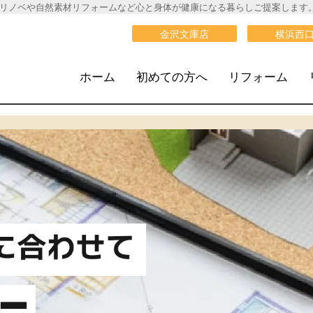
リノベや自然素材リフォームなど心と身体が健康になる暮らしご提案します
大栄建設》
金沢文庫店
横浜西
ホーム
初めての方へ
リフォーム