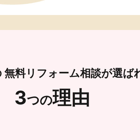
の
無料リフォーム相談が選ば
3
理由
つの